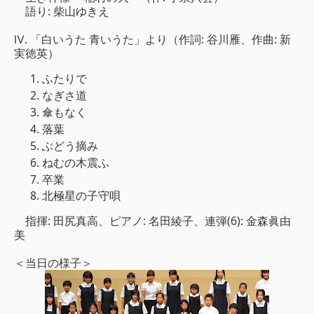
語り: 柴山ゆきえ
Ⅳ. 「白いうた 青いうた」より（作詞: 谷川雁、作曲: 新
実徳英）
ふたりで
なぎさ道
傘もなく
落葉
ぶどう摘み
ねむの木震ふ
卒業
北極星の子守唄
指揮: 田尻真高、ピアノ: 名田綾子、連弾(6): 金森眞由
美
＜当日の様子＞