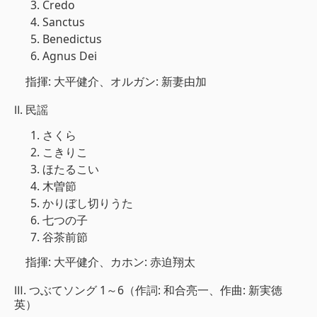
Credo
Sanctus
Benedictus
Agnus Dei
指揮: 大平健介、オルガン: 新妻由加
Ⅱ. 民謡
さくら
こきりこ
ほたるこい
木曽節
かりぼし切りうた
七つの子
谷茶前節
指揮: 大平健介、カホン: 赤迫翔太
Ⅲ. つぶてソング 1～6（作詞: 和合亮一、作曲: 新実徳
英）