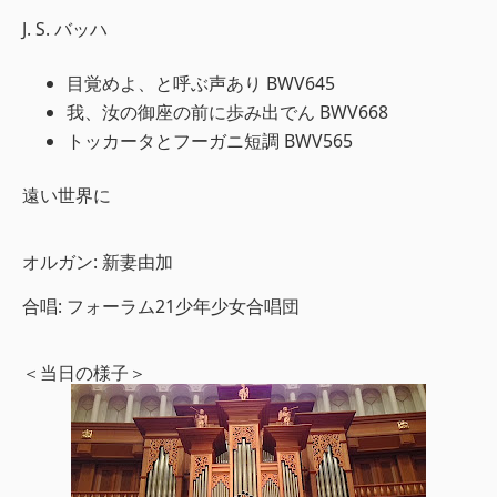
J. S. バッハ
目覚めよ、と呼ぶ声あり BWV645
我、汝の御座の前に歩み出でん BWV668
トッカータとフーガニ短調 BWV565
遠い世界に
オルガン: 新妻由加
合唱: フォーラム21少年少女合唱団
＜当日の様子＞