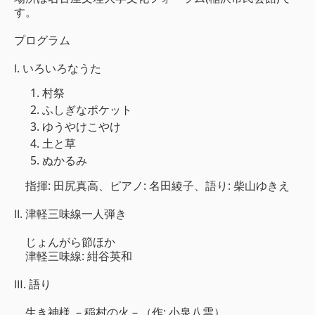
す。
プログラム
Ⅰ. いろいろなうた
村祭
ふしぎなポケット
ゆうやけこやけ
土と草
ぬかるみ
指揮: 田尻真高、ピアノ: 名田綾子、語り: 柴山ゆきえ
Ⅱ. 津軽三味線一人弾き
じょんがら節ほか
津軽三味線: 紺谷英和
Ⅲ. 語り
生き神様 －稲村の火－（作: 小泉八雲）