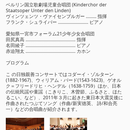
ベルリン国立歌劇場児童合唱団 (Kinderchor der
Staatsoper Unter den Linden)
ヴィンツェンツ・ヴァイセンブルガー ......... 指揮
フランク・シュライバー .......................... ピアノ
愛知県一宮市フォーラム21少年少女合唱団
田尻真高 ........................................... 指揮
名田綾子 ........................................... ピアノ
赤迫翔太 ........................................... カホン
プログラム
こ の日独親善コンサートではコダーイ・ゾルターン
(1882-1967)、ウィリアム・バード(1543-1623)、ゲオル
ク＝フリードリヒ・ヘンデル（1638-1759）ほか、日本
の伝統民謡や童謡（こきりこ、木曽節、ふるさと、ほた
るこい、など）、2011年３月に起きた東日本大震災後に
作曲されたつぶてソング（作曲/新実徳英、 詩/和合亮
一）などの合唱曲が紹介されます。