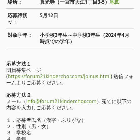
場所：
真光寺（一宮市大江1丁目3-5）
地図
応募締切
5月12日
り：
対象学年：
小学校3年生～中学校3年生（2024年4月
時点での学年）
応募方法１
団員募集ページ
(
https://forum21kinderchor.com/joinus.html
) 送信フォ
ームよりご応募ください。
応募方法２
メール（
info@forum21kinderchor.com
）宛てに以下の
内容を入力しご応募ください。
１．応募者氏名（漢字・ふりがな）
２．性別（男・女）
３．学校名
４．学年