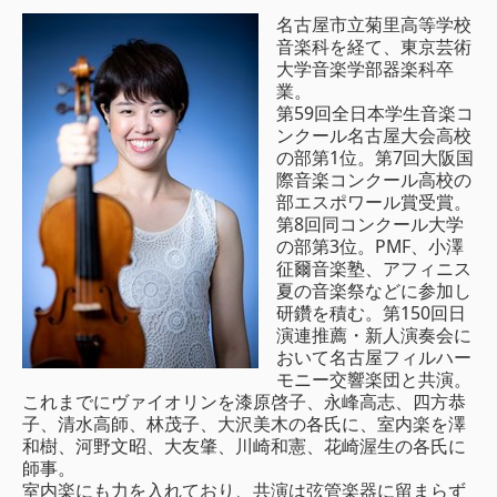
名古屋市立菊里高等学校
音楽科を経て、東京芸術
大学音楽学部器楽科卒
業。
第59回全日本学生音楽コ
ンクール名古屋大会高校
の部第1位。第7回大阪国
際音楽コンクール高校の
部エスポワール賞受賞。
第8回同コンクール大学
の部第3位。PMF、小澤
征爾音楽塾、アフィニス
夏の音楽祭などに参加し
研鑽を積む。第150回日
演連推薦・新人演奏会に
おいて名古屋フィルハー
モニー交響楽団と共演。
これまでにヴァイオリンを漆原啓子、永峰高志、四方恭
子、清水高師、林茂子、大沢美木の各氏に、室内楽を澤
和樹、河野文昭、大友肇、川崎和憲、花崎渥生の各氏に
師事。
室内楽にも力を入れており、共演は弦管楽器に留まらず