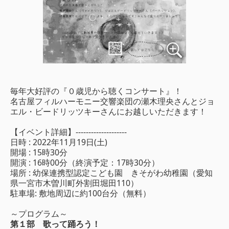
毎年大好評の『０歳児から聴くコンサート』！
名古屋フィルハーモニー交響楽団の瀬木理央さんとジョ
エル・ビードリッツキーさんにお越しいただきます！
【イベント詳細】--------------------
日時 : 2022年11月19日(土)
開場 : 15時30分
開演 : 16時00分（終演予定：17時30分）
場所 : 幼保連携型認定こども園 きそがわ幼稚園（愛知
県一宮市木曽川町外割田堀田110）
駐車場: 敷地周辺に約100台分（無料）
～プログラム～
第１部 歌って踊ろう！