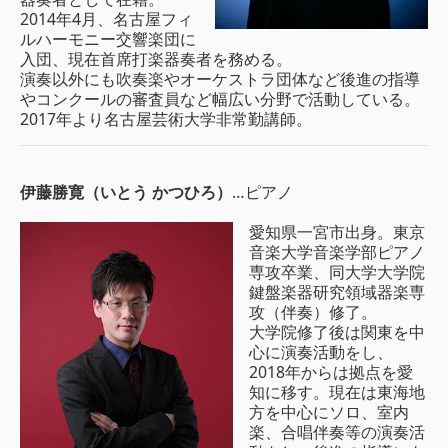
2014年4月、名古屋フィ
ルハーモニー交響楽団に
入団、現在首席打楽器奏者を務める。
演奏以外にも吹奏楽やオーケストラ団体など後進の指導
やコンクールの審査員など幅広い分野で活動している。
2017年より名古屋芸術大学非常勤講師。
伊藤勝寛（いとう かつひろ）
…ピアノ
愛知県一宮市出身。東京
音楽大学音楽学部ピアノ
専攻卒業、同大学大学院
鍵盤楽器研究領域器楽専
攻（伴奏）修了。
大学院修了後は関東を中
心に演奏活動をし、
2018年からは拠点を愛
知に移す。現在は東海地
方を中心にソロ、室内
楽、合唱伴奏等の演奏活