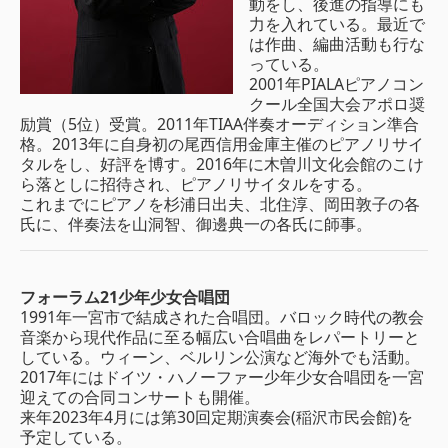
動をし、後進の指導にも
力を入れている。最近で
は作曲、編曲活動も行な
っている。
2001年PIALAピアノコン
クール全国大会アポロ奨
励賞（5位）受賞。2011年TIAA伴奏オーディション準合
格。2013年に自身初の尾西信用金庫主催のピアノリサイ
タルをし、好評を博す。2016年に木曽川文化会館のこけ
ら落としに招待され、ピアノリサイタルをする。
これまでにピアノを杉浦日出夫、北住淳、岡田敦子の各
氏に、伴奏法を山洞智、御邊典一の各氏に師事。
フォーラム21少年少女合唱団
1991年一宮市で結成された合唱団。バロック時代の教会
音楽から現代作品に至る幅広い合唱曲をレパートリーと
している。ウィーン、ベルリン公演など海外でも活動。
2017年にはドイツ・ハノーファー少年少女合唱団を一宮
迎えての合同コンサートも開催。
来年2023年4月には第30回定期演奏会(稲沢市民会館)を
予定している。