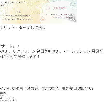
クリック・タップして拡大
ンサート』！
さん、サクソフォン 袴田美帆さん、パーカッション 悪原至
トに迎えて開催します！
きそがわ幼稚園（愛知県一宮市木曽川町外割田堀田110）
下無料
いたします。
）