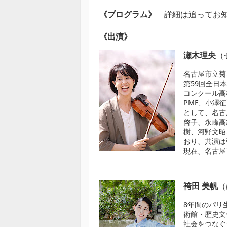
《プログラム》
詳細は追ってお知
《出演》
瀬木理央
（
名古屋市立菊
第59回全日
コンクール高
PMF、小澤
として、名古
啓子、永峰高
樹、河野文昭
おり、共演は
現在、名古屋
袴田 美帆
（
8年間のパリ
術館・歴史文
社会をつなぐ