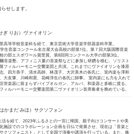
らせします。
せぎ りお）ヴァイオリン
里高等学校音楽科を経て、東京芸術大学音楽学部器楽科卒業。
本学生音楽コンクール名古屋大会高校の部第1位。第７回大阪国際音楽
校の部エスポワール賞受賞。第8回同コンクール大学の部第3位。
征爾音楽塾、アフィニス夏の音楽祭などに参加し研鑽を積む。ソリスト
屋フィルハーモニー交響楽団と共演。これまでにヴァイオリンを漆原
志、四方恭子、清水高師、林茂子、大沢美木の各氏に、室内楽を澤和
、大友肇、川崎和憲、花崎淳生の各氏に師事。 室内楽にも力を入れて
弦管楽器に留まらずパイプオルガン、アルパ、和楽器と多岐に渡る。
フィルハーモニー交響楽団第二ヴァイオリン首席奏者を務めている。
はかまだ みほ）サクソフォン
生活を経て、2023年ふるさとの一宮に帰国。親子向けコンサートや美
化施設でのコラボレーション企画を日仏で発展させ、現在は「音楽と
サクソフォニスト」として全国で演奏や講演を行っている。また、株