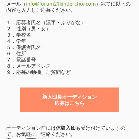
メール（
info@forum21kinderchor.com
）宛てに以下の
内容を入力しご応募ください。
１．応募者氏名（漢字・ふりがな）
２．性別（男・女）
３．学校名
４．学年
５．保護者氏名
６．住所
７．電話番号
８．メールアドレス
９．応募の動機、ご質問など
新入団員オーディション
応募はこちら
オーディション前には
体験入団
も受け付けていますの
で、お気軽にご連絡ください。