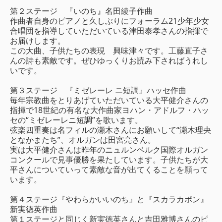
第２ステージ 『いのち』名田綾子作曲
作曲者自身のピアノと久しぶりにフォーラム21少年少女
合唱団を指導していただいている津田泰孝さんの指揮で
お届けします。
この大曲、子供たちの表現 興味津々です。工藤直子さ
んの詩も素敵です。ぜひゆっくりお読み下さればうれし
いです。
第３ステージ 『ミゼレーレ ニ短調』ハッセ作曲
毎年宗教曲をとりあげていただいている大平健介さんの
指揮で18世紀の有名な大作曲家ヨハン・アドルフ・ハッ
セの“ミゼレーレニ短調”を歌います。
弦楽四重奏は名フィルの瀬木さんにお願いして“瀬木理央
となかまたち”、オルガンは田宮亮さん。
実は大平健介さんは昨年のニュルンベルク国際オルガン
コンクールで見事優勝を果たしています。子供たちが大
平さんについていって素敵な音が出てくることを願って
います。
第４ステージ『やわらかいいのち』と『スカラカポン』
新実徳英作曲
第１ステージと同じく新実徳英さんと吉田雅博さんのピ