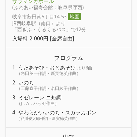
サラマンカホール
(ふれあい福寿会館：岐阜県庁西)
岐阜市薮田南5丁目14-53
地図
JR西岐阜駅（南口）より
「西ぎふ・くるくるバス」で12分
入場料 2,000円 [全席自由]
プログラム
1. うたあそび・おとあそび
より6曲
（角田英一作詞・新実徳英作曲）
2. いのち
（工藤直子作詞・名田綾子作曲）
3. ミゼレーレ ニ短調
（J．A．ハッセ作曲）
4. やわらかいいのち・スカラカポン
（谷川俊太郎作詞・新実徳英作曲）